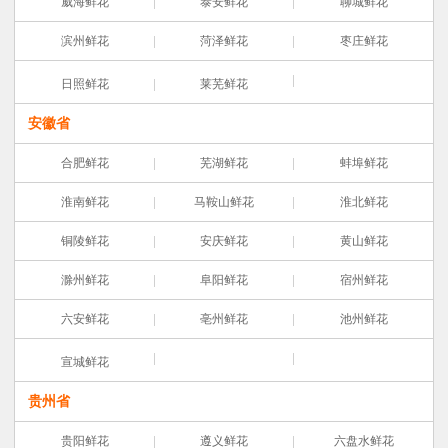
威海鲜花
泰安鲜花
聊城鲜花
滨州鲜花
菏泽鲜花
枣庄鲜花
日照鲜花
莱芜鲜花
安徽省
合肥鲜花
芜湖鲜花
蚌埠鲜花
淮南鲜花
马鞍山鲜花
淮北鲜花
铜陵鲜花
安庆鲜花
黄山鲜花
滁州鲜花
阜阳鲜花
宿州鲜花
六安鲜花
亳州鲜花
池州鲜花
宣城鲜花
贵州省
贵阳鲜花
遵义鲜花
六盘水鲜花