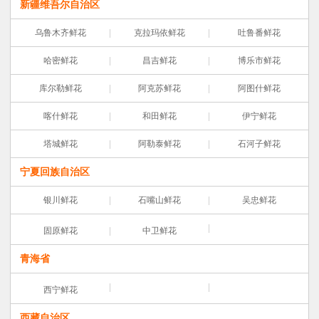
新疆维吾尔自治区
乌鲁木齐鲜花
克拉玛依鲜花
吐鲁番鲜花
哈密鲜花
昌吉鲜花
博乐市鲜花
库尔勒鲜花
阿克苏鲜花
阿图什鲜花
喀什鲜花
和田鲜花
伊宁鲜花
塔城鲜花
阿勒泰鲜花
石河子鲜花
宁夏回族自治区
银川鲜花
石嘴山鲜花
吴忠鲜花
固原鲜花
中卫鲜花
青海省
西宁鲜花
西藏自治区