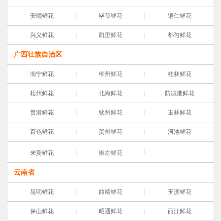
安顺鲜花
毕节鲜花
铜仁鲜花
兴义鲜花
凯里鲜花
都匀鲜花
广西壮族自治区
南宁鲜花
柳州鲜花
桂林鲜花
梧州鲜花
北海鲜花
防城港鲜花
贵港鲜花
钦州鲜花
玉林鲜花
百色鲜花
贺州鲜花
河池鲜花
来宾鲜花
崇左鲜花
云南省
昆明鲜花
曲靖鲜花
玉溪鲜花
保山鲜花
昭通鲜花
丽江鲜花