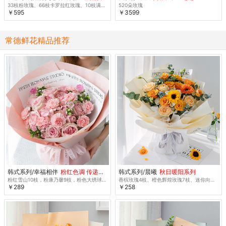
33枝粉玫瑰、66枝卡罗拉红玫瑰、10枝满天星
520朵玫瑰
￥595
￥3599
常德鲜花精品推荐
韩式系列/幸福相伴
粉红色调 传递感激 特惠
韩式系列/晨曦
秋日暖阳系列
粉红雪山10枝，粉康乃馨9枝，粉色大绣球1枝，粉色风铃花5朵
香槟玫瑰4枝、橙色辉煌玫瑰7枝、迷你向日葵2枝
￥289
￥258