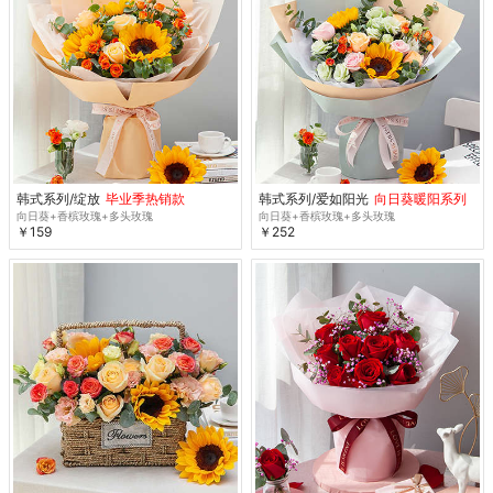
韩式系列/绽放
毕业季热销款
韩式系列/爱如阳光
向日葵暖阳系列
向日葵+香槟玫瑰+多头玫瑰
向日葵+香槟玫瑰+多头玫瑰
￥159
￥252