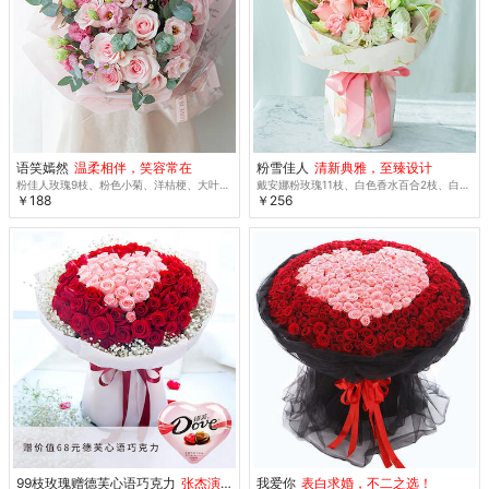
语笑嫣然
温柔相伴，笑容常在
粉雪佳人
清新典雅，至臻设计
粉佳人玫瑰9枝、粉色小菊、洋桔梗、大叶尤加利
戴安娜粉玫瑰11枝、白色香水百合2枝、白色洋桔梗5枝
￥188
￥256
99枝玫瑰赠德芙心语巧克力
张杰演唱会定制款
我爱你
表白求婚，不二之选！