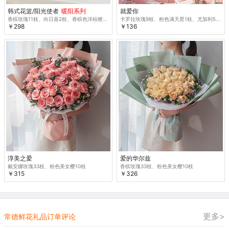
韩式花篮/阳光使者
暖阳系列
就爱你
香槟玫瑰11枝、向日葵2枝、香槟色洋桔梗3枝、橙色多头玫瑰2枝、尤加利叶5枝
卡罗拉玫瑰9枝、粉色满天星1枝、尤加利5枝
￥298
￥136
淳美之爱
爱的华尔兹
戴安娜玫瑰33枝、粉色美女樱10枝
香槟玫瑰33枝、粉色美女樱10枝
￥315
￥326
更多>
常德鲜花礼品订单评论