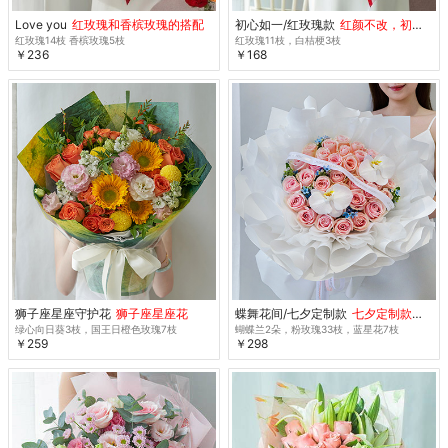
Love you
红玫瑰和香槟玫瑰的搭配
初心如一/红玫瑰款
红颜不改，初心未央
红玫瑰14枝 香槟玫瑰5枝
红玫瑰11枝，白桔梗3枝
￥236
￥168
狮子座星座守护花
狮子座星座花
蝶舞花间/七夕定制款
七夕定制款鲜花 特惠
绿心向日葵3枝，国王日橙色玫瑰7枝
蝴蝶兰2朵，粉玫瑰33枝，蓝星花7枝
￥259
￥298